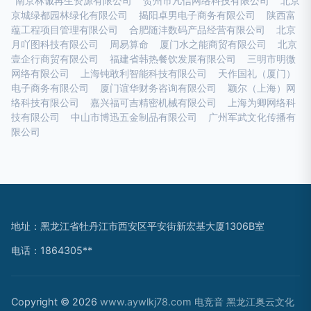
南京林诚再生资源有限公司
贺州市凡信网络科技有限公司
北京
京城绿都园林绿化有限公司
揭阳卓男电子商务有限公司
陕西富
蕴工程项目管理有限公司
合肥随沣数码产品经营有限公司
北京
月吖图科技有限公司
周易算命
厦门水之能商贸有限公司
北京
壹企行商贸有限公司
福建省韩热餐饮发展有限公司
三明市明微
网络有限公司
上海钝敢利智能科技有限公司
天作国礼（厦门）
电子商务有限公司
厦门谊华财务咨询有限公司
颖尔（上海）网
络科技有限公司
嘉兴福可吉精密机械有限公司
上海为卿网络科
技有限公司
中山市博迅五金制品有限公司
广州军武文化传播有
限公司
地址：黑龙江省牡丹江市西安区平安街新宏基大厦1306B室
电话：1864305**
Copyright © 2026
www.aywlkj78.com
电竞音
黑龙江奥云文化