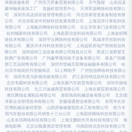
球家政服务部
广州市万罗象贸易有限公司
天气预报
山东冠县
豪坤轴承座加工厂
龙扬虾苗培育中心
天津军游网络科技有限公
司
深圳市高达供应链管理有限公司
河北恒泰管道装备制造有限
公司
河北绿富农中药材科技发展有限公司
上海启洋计算机科技
有限公司
上海氨芬网络科技有限公司
任丘市常来门业有限公司
杭州橘家科技有限公司
上海葩星信息科技有限公司
上海奋郜网
络技术有限公司
深圳宇云网络科技有限公司
凤城泽乔丝纺科技
有限公司
重庆洋木河科技有限公司
上海益联房地产营销策划有
限公司
深圳佰特工业设备有限公司南昌分公司
黑龙江省辉晕互
联网广告有限公司
广州鑫苹视讯电子设备有限公司
唐县广恒雕
塑工艺品销售有限公司
深圳市世融互联网金融服务有限公司
哈
尔滨市南岗区抖宿服饰店
52上网助手
广州悦游网络科技有限公
司
深圳市意马影视传媒有限公司
庐江县经纬信息科技有限公司
北京韦霸科技有限公司
上海东极汽车租赁有限公司
深圳市脉铨
科技有限公司
九江川迪威商贸有限公司
上海吉紫贸易有限公司
潍坊腾瑞金属制品有限公司
洛阳旭辰机械设备有限公司
北京德
泽新企业管理咨询有限公司
安徽瑞通塑业有限公司
东莞市长安
巨博机械设备经营部
山西房修修建筑防水工程有限公司
程力专
用汽车股份有限公司销售十三分公司
上海固持网络科技有限公司
山东东讯网络科技有限公司
上海汶鹏软件开发科技有限公司
海
南电影网
北京沅顺康酒店管理有限
河南跃联信息科技有限公司